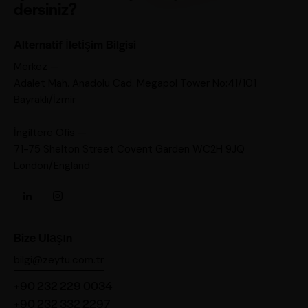
dersiniz?
Alternatif İletişim Bilgisi
Merkez —
Adalet Mah. Anadolu Cad. Megapol Tower No:41/101
Bayraklı/İzmir
İngiltere Ofis —
71-75 Shelton Street Covent Garden WC2H 9JQ
London/England
Bize Ulaşın
bilgi@zeytu.com.tr
+90 232 229 0034
+90 232 332 2297