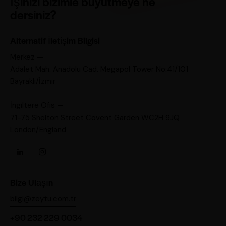
İşinizi bizimle büyütmeye ne
dersiniz?
Alternatif İletişim Bilgisi
Merkez —
Adalet Mah. Anadolu Cad. Megapol Tower No:41/101
Bayraklı/İzmir
İngiltere Ofis —
71-75 Shelton Street Covent Garden WC2H 9JQ
London/England
Bize Ulaşın
bilgi@zeytu.com.tr
+90 232 229 0034