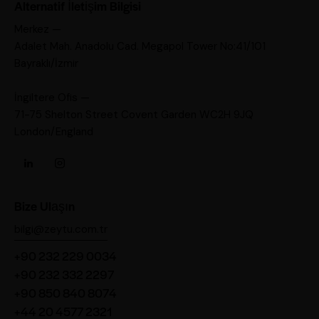
Alternatif İletişim Bilgisi
Merkez —
Adalet Mah. Anadolu Cad. Megapol Tower No:41/101
Bayraklı/İzmir
İngiltere Ofis —
71-75 Shelton Street Covent Garden WC2H 9JQ
London/England
Bize Ulaşın
bilgi@zeytu.com.tr
+90 232 229 0034
+90 232 332 2297
+90 850 840 8074
+44 20 4577 2321