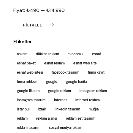
Fiyat:
₺490
—
₺14,990
FILTRELE
Etiketler
ankara
dükkan reklam
ekonomik
esnaf
esnaf paket
esnaf reklam
esnaf web site
esnaf web sitesi
facebook tasarım
firma kayıt
firma rehberi
google
google harita
google ilk sıra
google reklam
instagram reklam
instagram tasarım
internet
internet reklam
istanbul
izmir
linkedin tasarım
muğla
reklam
reklam ajansı
reklam set tasarım
reklam tasarım
sosyal medya reklam