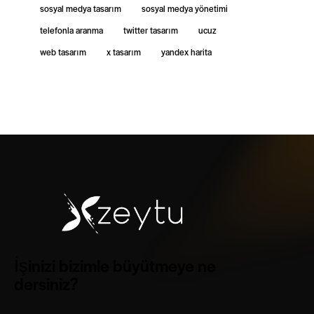
sosyal medya tasarım
sosyal medya yönetimi
telefonla aranma
twitter tasarım
ucuz
web tasarım
x tasarım
yandex harita
İşinizi bizimle büyütmeye ne
dersiniz?