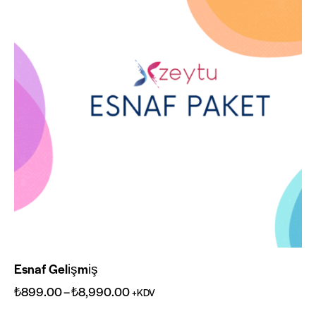
Esnaf Gelişmiş
₺
899.00
–
₺
8,990.00
+KDV