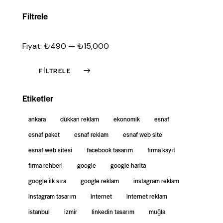
Filtrele
Fiyat:
₺490
—
₺15,000
FILTRELE
Etiketler
ankara
dükkan reklam
ekonomik
esnaf
esnaf paket
esnaf reklam
esnaf web site
esnaf web sitesi
facebook tasarım
firma kayıt
firma rehberi
google
google harita
google ilk sıra
google reklam
instagram reklam
instagram tasarım
internet
internet reklam
istanbul
izmir
linkedin tasarım
muğla