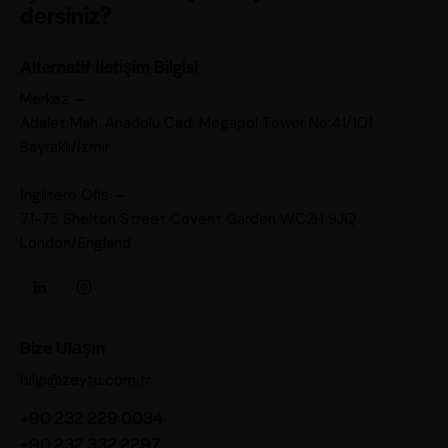
dersiniz?
Alternatif İletişim Bilgisi
Merkez —
Adalet Mah. Anadolu Cad. Megapol Tower No:41/101
Bayraklı/İzmir
İngiltere Ofis —
71-75 Shelton Street Covent Garden WC2H 9JQ
London/England
Bize Ulaşın
bilgi@zeytu.com.tr
+90 232 229 0034
+90 232 332 2297