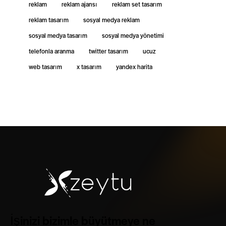
reklam
reklam ajansı
reklam set tasarım
reklam tasarım
sosyal medya reklam
sosyal medya tasarım
sosyal medya yönetimi
telefonla aranma
twitter tasarım
ucuz
web tasarım
x tasarım
yandex harita
İşinizi bizimle büyütmeye ne