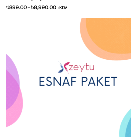
₺
899.00
–
₺
8,990.00
+KDV