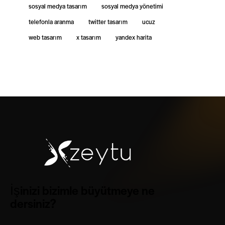
sosyal medya tasarım
sosyal medya yönetimi
telefonla aranma
twitter tasarım
ucuz
web tasarım
x tasarım
yandex harita
İşinizi bizimle büyütmeye ne
dersiniz?