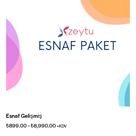
Esnaf Gelişmiş
₺
899.00
–
₺
8,990.00
+KDV