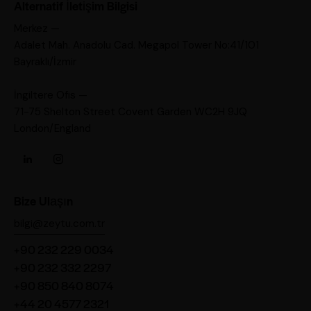
Alternatif İletişim Bilgisi
Merkez —
Adalet Mah. Anadolu Cad. Megapol Tower No:41/101
Bayraklı/İzmir
İngiltere Ofis —
71-75 Shelton Street Covent Garden WC2H 9JQ
London/England
Bize Ulaşın
bilgi@zeytu.com.tr
+90 232 229 0034
+90 232 332 2297
+90 850 840 8074
+44 20 4577 2321