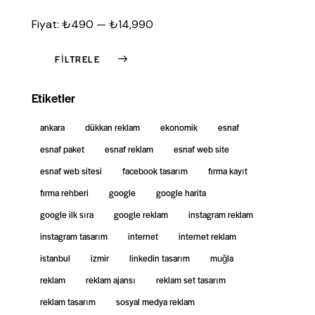
Fiyat:
₺490
—
₺14,990
FILTRELE
Etiketler
ankara
dükkan reklam
ekonomik
esnaf
esnaf paket
esnaf reklam
esnaf web site
esnaf web sitesi
facebook tasarım
firma kayıt
firma rehberi
google
google harita
google ilk sıra
google reklam
instagram reklam
instagram tasarım
internet
internet reklam
istanbul
izmir
linkedin tasarım
muğla
reklam
reklam ajansı
reklam set tasarım
reklam tasarım
sosyal medya reklam