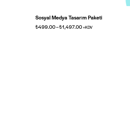
Sosyal Medya Tasarım Paketi
₺
499.00
–
₺
1,497.00
+KDV