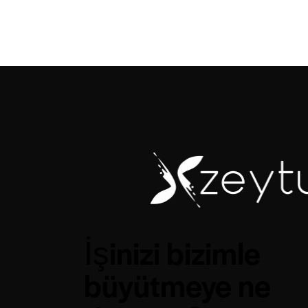
İşinizi bizimle
büyütmeye ne