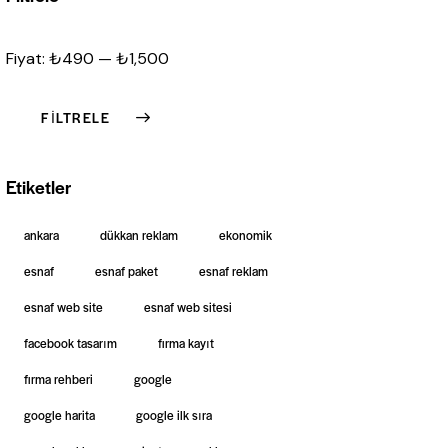
Fiyat:
₺490
—
₺1,500
FILTRELE
Etiketler
ankara
dükkan reklam
ekonomik
esnaf
esnaf paket
esnaf reklam
esnaf web site
esnaf web sitesi
facebook tasarım
firma kayıt
firma rehberi
google
google harita
google ilk sıra