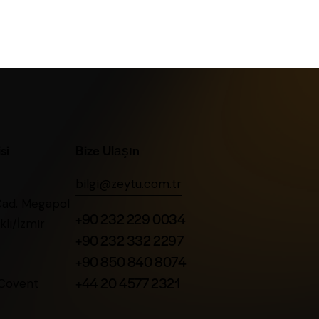
si
Bize Ulaşın
bilgi@zeytu.com.tr
Cad. Megapol
+90 232 229 0034
lı/İzmir
+90 232 332 2297
+90 850 840 8074
+44 20 4577 2321
 Covent