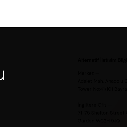
Alternatif İletişim Bilgi
Merkez —
Adalet Mah. Anadolu 
Tower No:41/101 Bayrak
İngiltere Ofis —
71-75 Shelton Street
Garden WC2H 9JQ