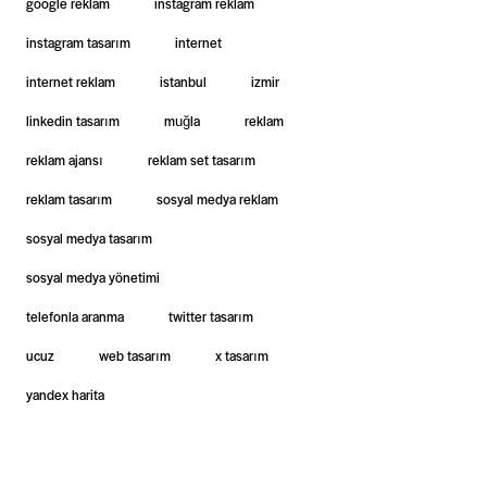
google reklam
instagram reklam
instagram tasarım
internet
internet reklam
istanbul
izmir
linkedin tasarım
muğla
reklam
reklam ajansı
reklam set tasarım
reklam tasarım
sosyal medya reklam
sosyal medya tasarım
sosyal medya yönetimi
telefonla aranma
twitter tasarım
ucuz
web tasarım
x tasarım
yandex harita